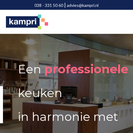
Door
Spring
|
038 - 331 50 60
advies@kampri.nl
naar
naar
de
de
hoofd
voettekst
Main
Content
inhoud
Een
professionele
keuken
in harmonie met