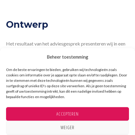
Ontwerp
Het resultaat van het adviesgesprek presenteren wij in een
functioneel ontwerp. Zo krijgt u een goed beeld van uw
Beheer toestemming
toekomstige nieuwe keuken.
Om de beste ervaringen te bieden, gebruiken wij technologieën zoals
cookies om informatie over je apparaat op te slaan en/of te raadplegen. Door
in te stemmen met deze technologieën kunnen wij gegevens zoals
surfgedrag of unieke ID's op deze site verwerken. Als je geen toestemming
geeft of uw toestemming intrekt, kan dit een nadelige invloed hebben op
bepaalde functies en mogelijkheden.
ACCEPTEREN
WEIGER