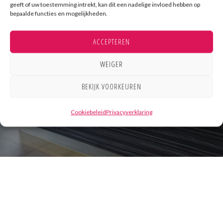
Laat onze expertise in
geeft of uw toestemming intrekt, kan dit een nadelige invloed hebben op
bepaalde functies en mogelijkheden.
uw voordeel werken!
ACCEPTEREN
WEIGER
VRAAG ADVIES AAN
BEKIJK VOORKEUREN
Cookiebeleid
Privacyverklaring
Footer