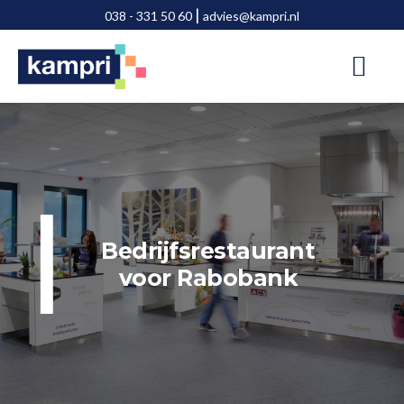
Door
Spring
|
038 - 331 50 60
advies@kampri.nl
naar
naar
de
de
hoofd
voettekst
inhoud
Bedrijfsrestaurant
voor Rabobank