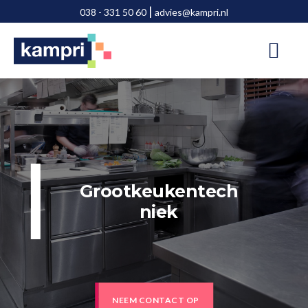
Door
Spring
|
038 - 331 50 60
advies@kampri.nl
naar
naar
de
de
hoofd
voettekst
inhoud
Grootkeukentech
niek
NEEM CONTACT OP