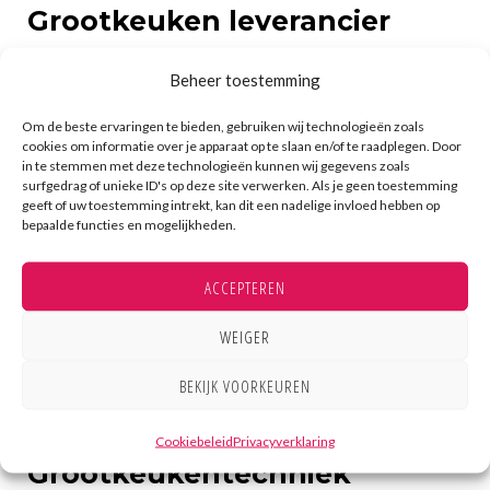
Grootkeuken leverancier
Beheer toestemming
Dé leverancier in grootkeukens is Kampri. Wij zijn
Om de beste ervaringen te bieden, gebruiken wij technologieën zoals
de grootkeuken leverancier van Nederland en
cookies om informatie over je apparaat op te slaan en/of te raadplegen. Door
in te stemmen met deze technologieën kunnen wij gegevens zoals
België. Wij verzorgen vele grootkeukens en veel
surfgedrag of unieke ID's op deze site verwerken. Als je geen toestemming
geeft of uw toestemming intrekt, kan dit een nadelige invloed hebben op
grootkeuken apparatuur in verschillende branches.
bepaalde functies en mogelijkheden.
Belangrijke speerpunten hierbij zijn duurzaamheid
en gezondheid. Deze twee punten staan bij ons
ACCEPTEREN
hoog in het vaandel, maar ook zeker efficiëntie is
WEIGER
een speerpunt waar wij ons veel op richten.
BEKIJK VOORKEUREN
Cookiebeleid
Privacyverklaring
Grootkeukentechniek