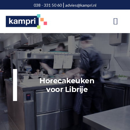
Door
Spring
|
038 - 331 50 60
advies@kampri.nl
naar
naar
de
de
hoofd
voettekst
inhoud
Horecakeuken
voor Librije