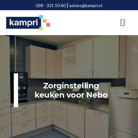
Door
Spring
|
038 - 331 50 60
advies@kampri.nl
naar
naar
de
de
hoofd
voettekst
inhoud
Zorginstelling
keuken
voor Nebo