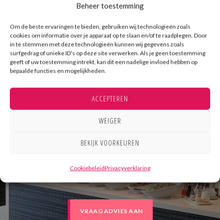
Beheer toestemming
Om de beste ervaringen te bieden, gebruiken wij technologieën zoals
cookies om informatie over je apparaat op te slaan en/of te raadplegen. Door
in te stemmen met deze technologieën kunnen wij gegevens zoals
surfgedrag of unieke ID's op deze site verwerken. Als je geen toestemming
geeft of uw toestemming intrekt, kan dit een nadelige invloed hebben op
bepaalde functies en mogelijkheden.
ACCEPTEREN
WEIGER
Laat onze expertise in
BEKIJK VOORKEUREN
uw voordeel werken!
Cookiebeleid
Privacyverklaring
VRAAG ADVIES AAN