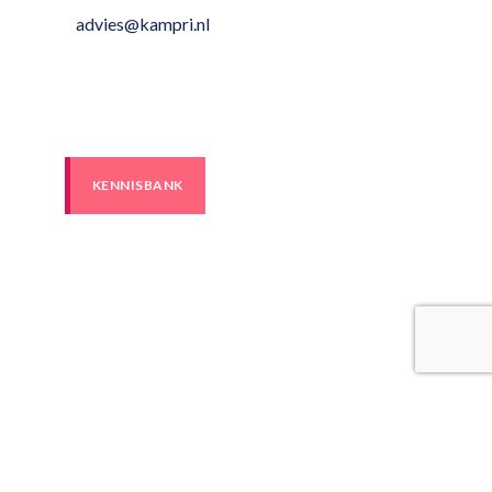
advies@kampri.nl
KENNISBANK
Sitemap
© 2026
Kampri B.V.
| Deze website is ontwikkeld door
B&S Media
Internetmarketing