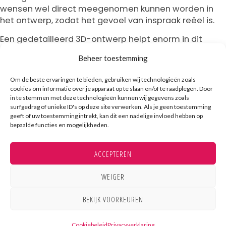
wensen wel direct meegenomen kunnen worden in
het ontwerp, zodat het gevoel van inspraak reëel is.
Een gedetailleerd 3D-ontwerp helpt enorm in dit
proces. Als medewerkers de keuken visueel kunnen
Beheer toestemming
zien voordat er iets geproduceerd wordt, kunnen ze
veel gerichter reageren dan op een plattegrond vol
Om de beste ervaringen te bieden, gebruiken wij technologieën zoals
symbolen. Zo voorkom je verrassingen bij de
cookies om informatie over je apparaat op te slaan en/of te raadplegen. Door
oplevering.
in te stemmen met deze technologieën kunnen wij gegevens zoals
surfgedrag of unieke ID's op deze site verwerken. Als je geen toestemming
geeft of uw toestemming intrekt, kan dit een nadelige invloed hebben op
bepaalde functies en mogelijkheden.
Wanneer is het te laat om
ACCEPTEREN
keukenpersoneel nog te betrekken?
WEIGER
BEKIJK VOORKEUREN
In principe op het moment dat de
productietekeningen zijn goedgekeurd en de
Cookiebeleid
Privacyverklaring