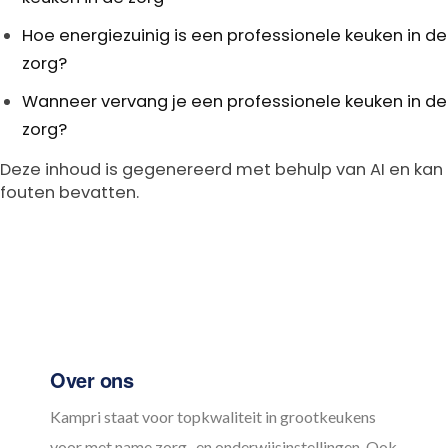
Hoe energiezuinig is een professionele keuken in de
zorg?
Wanneer vervang je een professionele keuken in de
zorg?
Deze inhoud is gegenereerd met behulp van AI en kan
fouten bevatten.
Footer
Over ons
Kampri staat voor topkwaliteit in grootkeukens
voor met name zorg- en onderwijsinstellingen. Ook