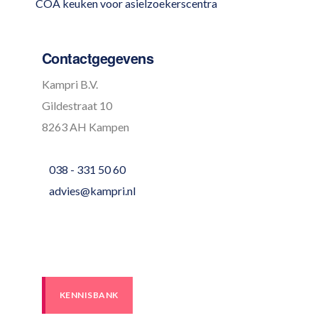
COA keuken voor asielzoekerscentra
Contactgegevens
Kampri B.V.
Gildestraat 10
8263 AH Kampen
038 - 331 50 60
advies@kampri.nl
KENNISBANK