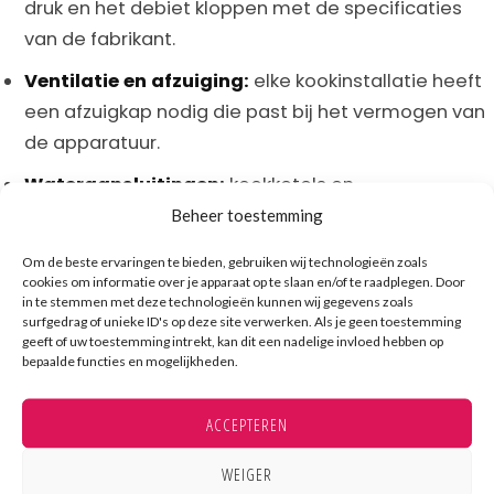
druk en het debiet kloppen met de specificaties
van de fabrikant.
Ventilatie en afzuiging:
elke kookinstallatie heeft
een afzuigkap nodig die past bij het vermogen van
de apparatuur.
Wateraansluitingen:
kookketels en
combisteamers hebben water- en
Beheer toestemming
afvoerverbindingen nodig die op de juiste plek
Om de beste ervaringen te bieden, gebruiken wij technologieën zoals
zitten.
cookies om informatie over je apparaat op te slaan en/of te raadplegen. Door
in te stemmen met deze technologieën kunnen wij gegevens zoals
Afstemming met het bouwteam is daarin de
surfgedrag of unieke ID's op deze site verwerken. Als je geen toestemming
geeft of uw toestemming intrekt, kan dit een nadelige invloed hebben op
bepalende factor. Als aansluitpunten niet kloppen op
bepaalde functies en mogelijkheden.
het moment van plaatsing, loopt het hele project
vertraging op. Op de
website van Kampri
lees je meer
over hoe wij dit proces begeleiden.
ACCEPTEREN
WEIGER