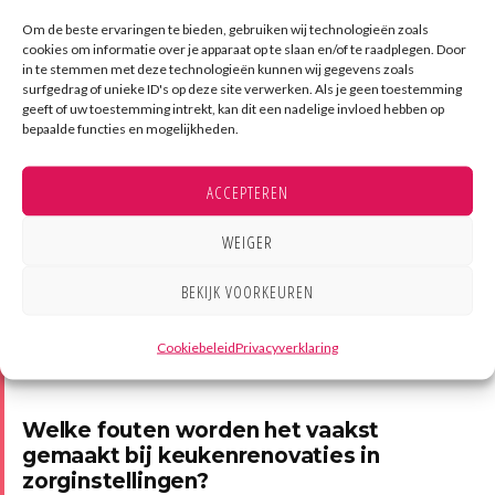
Een goed onderhoudscontract omvat preventief
onderhoud op vaste momenten, een storingsservice
Om de beste ervaringen te bieden, gebruiken wij technologieën zoals
cookies om informatie over je apparaat op te slaan en/of te raadplegen. Door
met gegarandeerde responstijd en de verplichte
in te stemmen met deze technologieën kunnen wij gegevens zoals
NEN3140-keuring
van elektrische apparatuur.
surfgedrag of unieke ID's op deze site verwerken. Als je geen toestemming
Sommige leveranciers bieden ook een
geeft of uw toestemming intrekt, kan dit een nadelige invloed hebben op
meerjarenonderhoudsplanning (MJOP) aan, waarmee
bepaalde functies en mogelijkheden.
je de verwachte kosten per jaar kunt begroten en
verrassingen voorkomt.
ACCEPTEREN
Vraag bij aanschaf altijd om een schatting van de
WEIGER
jaarlijkse onderhoudskosten en controleer of de
serviceorganisatie landelijke dekking heeft. Een
BEKIJK VOORKEUREN
monteur die pas na drie dagen beschikbaar is, is in
een zorgomgeving geen optie.
Cookiebeleid
Privacyverklaring
Welke fouten worden het vaakst
gemaakt bij keukenrenovaties in
zorginstellingen?