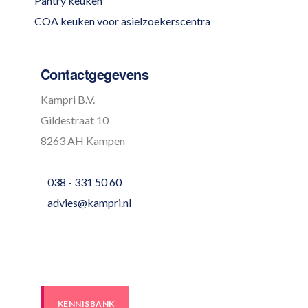
Pantry keuken
COA keuken voor asielzoekerscentra
Contactgegevens
Kampri B.V.
Gildestraat 10
8263 AH Kampen
038 - 331 50 60
advies@kampri.nl
KENNISBANK