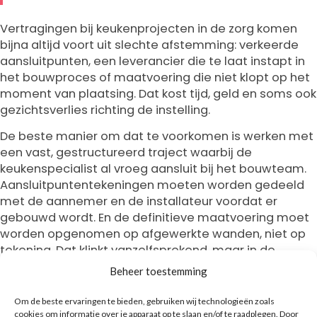
Vertragingen bij keukenprojecten in de zorg komen
bijna altijd voort uit slechte afstemming: verkeerde
aansluitpunten, een leverancier die te laat instapt in
het bouwproces of maatvoering die niet klopt op het
moment van plaatsing. Dat kost tijd, geld en soms ook
gezichtsverlies richting de instelling.
De beste manier om dat te voorkomen is werken met
een vast, gestructureerd traject waarbij de
keukenspecialist al vroeg aansluit bij het bouwteam.
Aansluitpuntentekeningen moeten worden gedeeld
met de aannemer en de installateur voordat er
gebouwd wordt. En de definitieve maatvoering moet
worden opgenomen op afgewerkte wanden, niet op
tekening. Dat klinkt vanzelfsprekend, maar in de
praktijk gaat het hier regelmatig mis.
Beheer toestemming
Een gestructureerde aanpak met vaste
Om de beste ervaringen te bieden, gebruiken wij technologieën zoals
controlemomenten, zoals een locatiebezoek om
cookies om informatie over je apparaat op te slaan en/of te raadplegen. Door