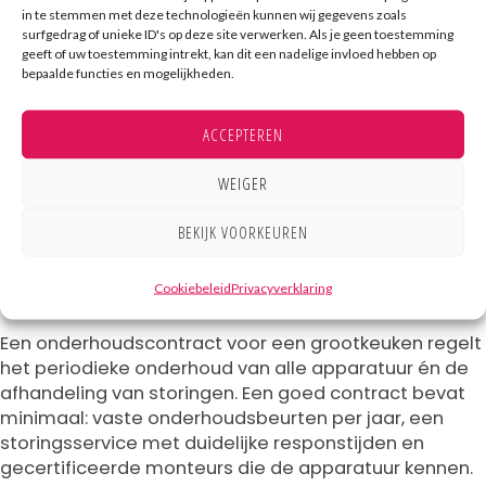
aansluitingen te controleren en het formeel
in te stemmen met deze technologieën kunnen wij gegevens zoals
accorderen van productietekeningen, voorkomt dat
surfgedrag of unieke ID's op deze site verwerken. Als je geen toestemming
geeft of uw toestemming intrekt, kan dit een nadelige invloed hebben op
dit soort fouten pas aan het einde van het
bepaalde functies en mogelijkheden.
bouwproces worden ontdekt. Meer over hoe zo’n
traject eruitziet, vind je op de
website van Kampri
.
ACCEPTEREN
WEIGER
Wat houdt een onderhoudscontract
BEKIJK VOORKEUREN
voor een grootkeuken in?
Cookiebeleid
Privacyverklaring
Een onderhoudscontract voor een grootkeuken regelt
het periodieke onderhoud van alle apparatuur én de
afhandeling van storingen. Een goed contract bevat
minimaal: vaste onderhoudsbeurten per jaar, een
storingsservice met duidelijke responstijden en
gecertificeerde monteurs die de apparatuur kennen.