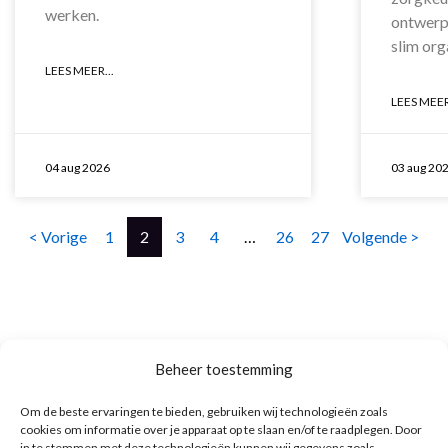
werken.
ontwerp
slim org
LEES MEER...
LEES MEER
04 aug 2026
03 aug 20
Berichten
< Vorige
1
2
3
4
…
26
27
Volgende >
paginering
Footer
Beheer toestemming
Om de beste ervaringen te bieden, gebruiken wij technologieën zoals
cookies om informatie over je apparaat op te slaan en/of te raadplegen. Door
Over ons
in te stemmen met deze technologieën kunnen wij gegevens zoals