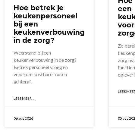
Hoe 
Hoe betrek je
een
keukenpersoneel
keuk
bij een
voor
keukenverbouwing
zorg
in de zorg?
Zo berei
Weerstand bij een
keukenpr
keukenverbouwing in de zorg?
zorginst
Betrek personeel vroeg en
function
voorkom kostbare fouten
opleveri
achteraf.
LEES MEER
LEES MEER...
06 aug 2026
05 aug 20