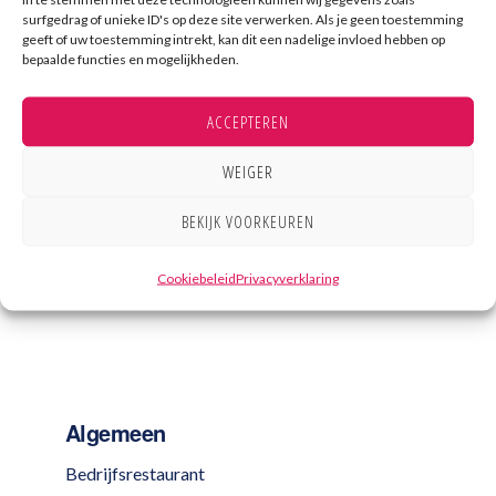
surfgedrag of unieke ID's op deze site verwerken. Als je geen toestemming
Kampri staat voor topkwaliteit in grootkeukens
geeft of uw toestemming intrekt, kan dit een nadelige invloed hebben op
bepaalde functies en mogelijkheden.
voor met name zorg- en onderwijsinstellingen. Ook
voor horeca en bedrijven bieden we maatwerk
ACCEPTEREN
grootkeukens en apparatuur. Door vele jaren
ervaring in het adviseren, produceren en plaatsen
WEIGER
van grootkeukens, realiseren wij samen met u uw
BEKIJK VOORKEUREN
keuken voor het beste resultaat.
Cookiebeleid
Privacyverklaring
Algemeen
Bedrijfsrestaurant