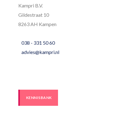
Kampri B.V.
Gildestraat 10
8263 AH Kampen
038 - 331 50 60
advies@kampri.nl
KENNISBANK