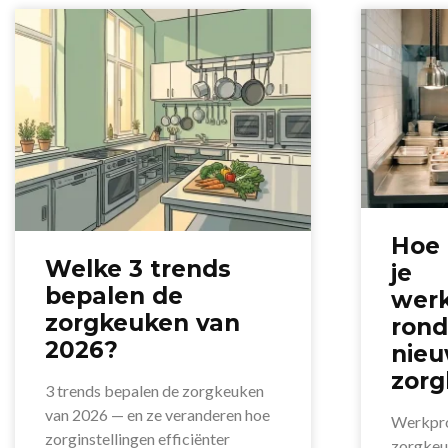
Hoe 
Welke 3 trends
je
bepalen de
wer
zorgkeuken van
ron
2026?
nie
zor
3 trends bepalen de zorgkeuken
van 2026 — en ze veranderen hoe
Werkpro
zorginstellingen efficiënter
zorgkeu