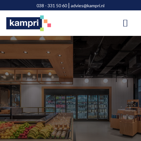
Door
Spring
|
038 - 331 50 60
advies@kampri.nl
naar
naar
de
de
hoofd
voettekst
inhoud