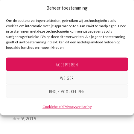
Bastion de afzuigtechniek, kooklijn, uitgifte,
Beheer toestemming
koude opslag en voorbereiding, vaatspoelkeuken
Om de beste ervaringen te bieden, gebruiken wij technologieën zoals
cookies om informatie over je apparaat op te slaan en/of te raadplegen. Door
alsmede diverse opslag ruimtes mogen inrichten
in te stemmen met deze technologieën kunnen wij gegevens zoals
voor deze
professionele keuken
.
surfgedrag of unieke ID's op deze site verwerken. Als je geen toestemming
geeft of uw toestemming intrekt, kan dit een nadelige invloed hebben op
bepaalde functies en mogelijkheden.
ACCEPTEREN
Professionele keuken
voor
Woonzorgcentrum
WEIGER
Akkerleven
BEKIJK VOORKEUREN
Cookiebeleid
Privacyverklaring
·
dec 9, 2019
·