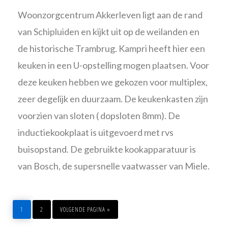
Woonzorgcentrum Akkerleven ligt aan de rand
van Schipluiden en kijkt uit op de weilanden en
de historische Trambrug. Kampri heeft hier een
keuken in een U-opstelling mogen plaatsen. Voor
deze keuken hebben we gekozen voor multiplex,
zeer degelijk en duurzaam. De keukenkasten zijn
voorzien van sloten ( dopsloten 8mm). De
inductiekookplaat is uitgevoerd met rvs
buisopstand. De gebruikte kookapparatuur is
van Bosch, de supersnelle vaatwasser van Miele.
PAGINA
PAGINA
GA
NAAR
1
2
VOLGENDE PAGINA »